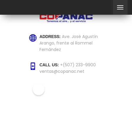
Ave. José Agustín
ADDRESS:
Arango, frente al Rommel
Fernández
+(507) 233-9900
CALL US:
ventas@copanac.net