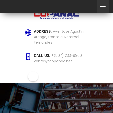
Ave. José Agustín
ADDRESS:
Arango, frente al Rommel
Fernández
+(507) 233-9900
CALL US:
ventas@copanac.net