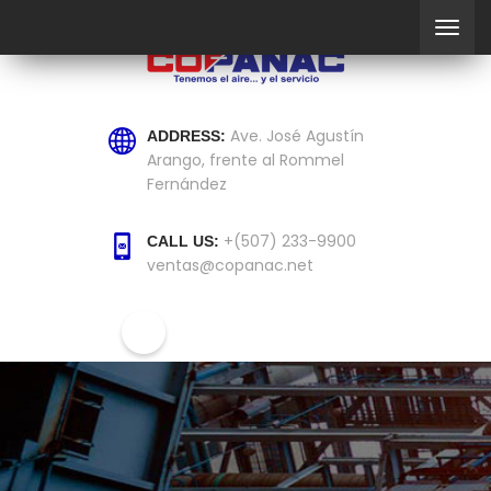
Ave. José Agustín
ADDRESS:
Arango, frente al Rommel
Fernández
+(507) 233-9900
CALL US:
ventas@copanac.net