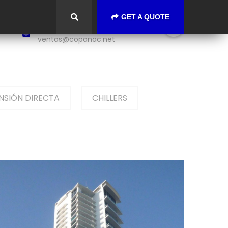
GET A QUOTE
+(507) 233-9900
CALL US:
ventas@copanac.net
NSIÓN DIRECTA
CHILLERS