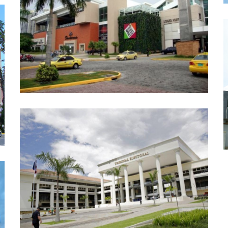
MULTIPLAZA ETAPA EN 2005 Y
TERCERA ETAPA 2013
AUTOMATIZACIÓN Y DDC, EXPANSIÓN DIRECTA,
SIST. DE A/A COMERCIAL
TRIBUNAL ELECTORAL
AUTOMATIZACIÓN Y DDC, CHILLERS, TORRES DE
ENFRIAMIENTO