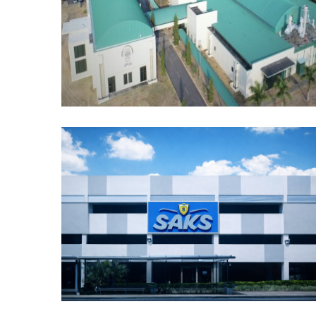
COPEG – ERRADICACIÓN Y
PREVENCIÓN DEL GUSANO
BARRENADOR
TORRES DE ENFRIAMIENTO
ALMACÉN SAKS EL DORADO
AUTOMATIZACIÓN Y DDC, CHILLERS, SIST. DE A/A
COMERCIAL, TORRES DE ENFRIAMIENTO